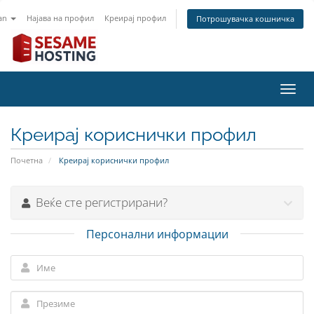
an
Најава на профил
Креирај профил
Потрошувачка кошничка
Вклу
ја
нави
Креирај кориснички профил
Почетна
Креирај кориснички профил
Веќе сте регистрирани?
Персонални информации