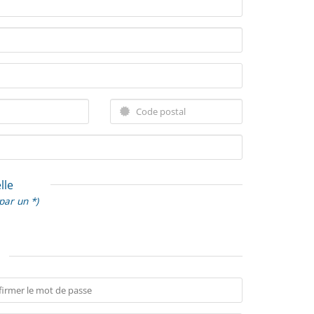
lle
par un *)