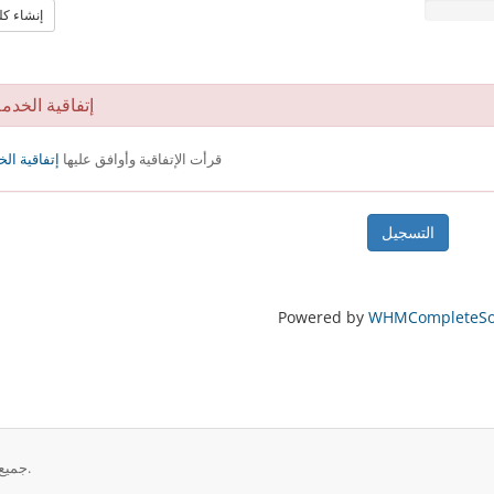
إنشاء كل
إتفاقية الخدم
قرأت الإتفاقية وأوافق عليها
إتفاقية ال
Powered by
WHMCompleteSol
حقوق الطبع والنشر © 2026 SesameHosting. جميع الحقوق محفوظة.