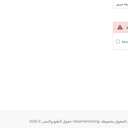
مة مرور
ة
خدمة